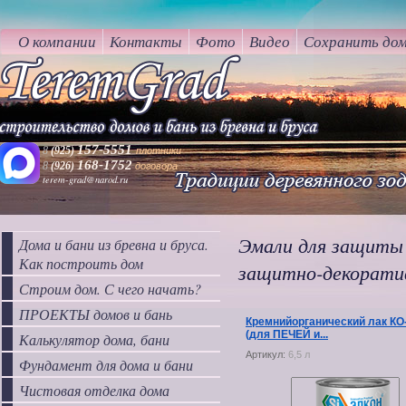
tere
О компании
Контакты
Фото
Видео
Сохранить до
157-5551
8
(925)
плотники
168-1752
8
(926
)
договора
terem-grad@narod.ru
Эмали для защиты 
Дома и бани из бревна и бруса.
Как построить дом
защитно-декоратив
Строим дом. С чего начать?
ПРОЕКТЫ домов и бань
Кремнийорганический лак КО
(для ПЕЧЕЙ и...
Калькулятор дома, бани
Артикул:
6,5 л
Фундамент для дома и бани
Чистовая отделка дома