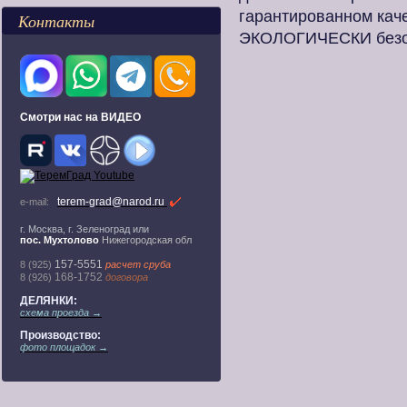
гарантированном кач
Контакты
ЭКОЛОГИЧЕСКИ безо
Смотри нас на ВИДЕО
terem-grad@narod.ru
e-mail:
г. Москва, г. Зеленоград или
пос. Мухтолово
Нижегородская обл
157-5551
8 (925)
расчет сруба
168-1752
8 (926)
договора
ДЕЛЯНКИ:
схема проезда →
Производство:
фото площадок →