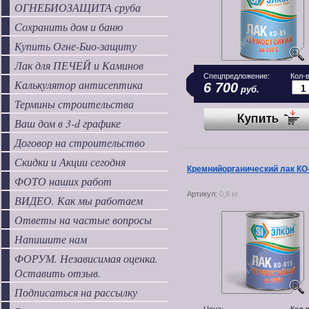
ОГНЕБИОЗАЩИТА сруба
Сохранить дом и баню
Купить Огне-Био-защиту
Лак для ПЕЧЕЙ и Каминов
Спецпредложение:
Кол-в
Калькулятор антисептика
6 700
руб.
Термины строительства
Ваш дом в 3-d графике
Договор на строительство
Скидки и Акции сегодня
Кремнийорганический лак КО
ФОТО наших работ
Артикул:
0,8 кг
ВИДЕО. Как мы работаем
Ответы на частые вопросы
Напишите нам
ФОРУМ. Независимая оценка.
Оставить отзыв.
Подписаться на рассылку