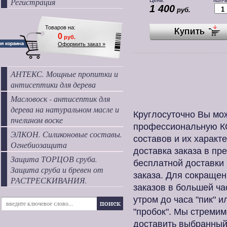
Регистрация
Цена:
Кол-в
1 400
руб.
Товаров на:
0
руб.
Оформить заказ »
АНТЕКС. Мощные пропитки и
антисептики для дерева
Масловоск - антисептик для
дерева на натуральном масле и
Круглосуточно Вы м
пчелином воске
профессиональную 
ЭЛКОН. Силиконовые составы.
составов и их харак
Огнебиозащита
доставка заказа в п
Защита ТОРЦОВ сруба.
бесплатной доставки
Защита сруба и бревен от
заказа. Для сокращен
РАСТРЕСКИВАНИЯ.
заказов в большей ча
утром до часа "пик" 
"пробок". Мы стреми
доставить выбранный