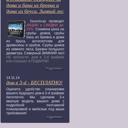
дома и бани из бревна и
дома из бруса. Зимний лес
проводит
TeremGrad
АКЦИИ
и СКИДКИ до
25%
.
Снижена цена на
срубы домов, срубы
бань из бревна и дома
из бруса, антисептики для
древесины и срубов. Срубы домов
из зимнего леса. Бревно большого
диаметра. Северный ЗИМНИЙ лес!
НЕ пропусти: дом в 3-d графике
или планшет в ПОДАРОК!
Подробнее...
14.11.14
дом в 3-d - БЕСПЛАТНО!
Оцените удобство планировки
вашего будущего дом в 3-d графике
бесплатно. Мы сделаем 3-х
мерную модель вашего дома с
подробной поэтажной
планировкой и мебелью под ваши
требования!
подробнее...