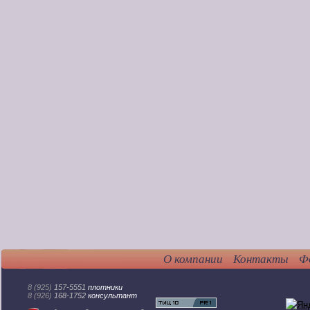
О компании
Контакты
Ф
8 (925)
157-5551
плотники
8 (926)
168-1752
консультант