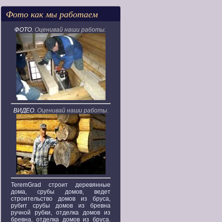
Фото как мы работаем
ФОТО.
Оценивай наши работы.
ВИДЕО.
Оценивай наши работы.
TeremGrad строит деревянные
дома, срубы домов, ведет
строительство домов из бруса,
рубит срубы домов из бревна
ручной рубки, отделка домов из
бревна, отделка домов из бруса.