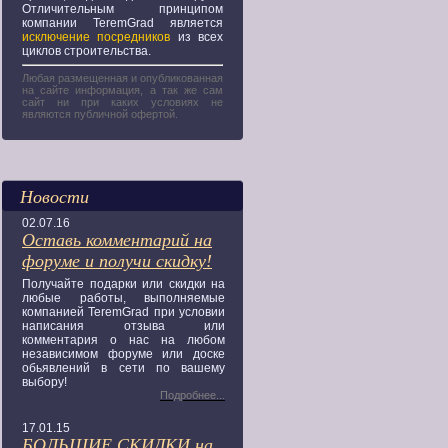
Отличительным принципом
компании TeremGrad является
исключение посредников
из всех
циклов строительства.
Любая размещенная и опубликованная
на сайте информация, а так же сам
сайт ни при каких условиях не
являются публичной офертой.
Новости
02.07.16
Оставь комментарий на
форуме и получи скидку!
Получайте подарки или скидки на
любые работы, выполняемые
компанией TeremGrad при условии
написания отзыва или
комментария о нас на любом
независимом форуме или доске
обьявлений в сети по вашему
выбору!
Подробнее...
17.01.15
БОЛЬШИЕ СКИДКИ на