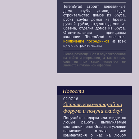
TeremGrad строит деревянные
дома, срубы домов, ведет
строительство домов из бруса,
рубит срубы домов из бревна
ручной рубки, отделка домов из
бревна, отделка домов из бруса.
Отличительным принципом
компании TeremGrad является
исключение посредников
из всех
циклов строительства.
Любая размещенная и опубликованная
на сайте информация, а так же сам
сайт ни при каких условиях не
являются публичной офертой.
Новости
02.07.16
Оставь комментарий на
форуме и получи скидку!
Получайте подарки или скидки на
любые работы, выполняемые
компанией TeremGrad при условии
написания отзыва или
комментария о нас на любом