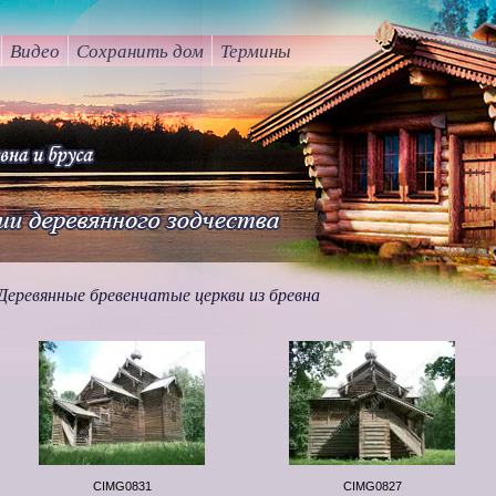
terem-grad@n
Видео
Сохранить дом
Термины
Деревянные бревенчатые церкви из бревна
CIMG0831
CIMG0827