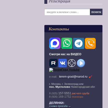
Регистрация
Контакты
Смотри нас на ВИДЕО
terem-grad@narod.ru
e-mail:
г. Москва, г. Зеленоград или
пос. Мухтолово
Нижегородская обл
157-5551
8 (925)
расчет сруба
168-1752
8 (926)
договора
ДЕЛЯНКИ:
схема проезда →