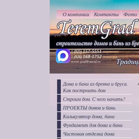
О компании
Контакты
Фото
157-5551
8
(925)
плотники
168-1752
8
(926
)
договора
terem-grad@narod.ru
Дома и бани из бревна и бруса.
Как построить дом
Строим дом. С чего начать?
ПРОЕКТЫ домов и бань
Калькулятор дома, бани
Фундамент для дома и бани
Чистовая отделка дома