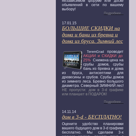
независимом форуме или доске
обьявлений в сети по вашему
выбору!
Подробнее...
17.01.15
БОЛЬШИЕ СКИДКИ на
дома и бани из бревна и
дома из бруса. Зимний лес
проводит
TeremGrad
АКЦИИ
и СКИДКИ до
25%
.
Снижена цена на
срубы домов, срубы
бань из бревна и дома
из бруса, антисептики для
древесины и срубов. Срубы домов
из зимнего леса. Бревно большого
диаметра. Северный ЗИМНИЙ лес!
НЕ пропусти: дом в 3-d графике
или планшет в ПОДАРОК!
Подробнее...
14.11.14
дом в 3-d - БЕСПЛАТНО!
Оцените удобство планировки
вашего будущего дом в 3-d графике
бесплатно. Мы сделаем 3-х