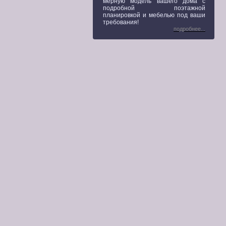
мерную модель вашего дома с
подробной поэтажной
планировкой и мебелью под ваши
требования!
подробнее...