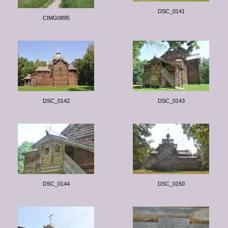
DSC_0141
CIMG0895
DSC_0142
DSC_0143
DSC_0144
DSC_0150