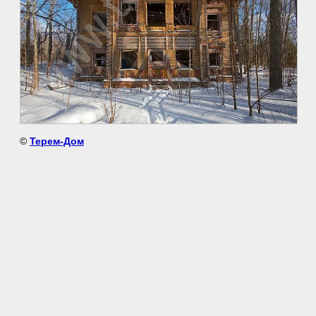
©
Терем-Дом