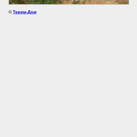
©
Терем-Дом